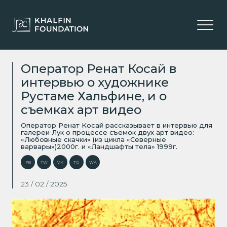
Откры
Оператор Ренат Косай в
интервью о художнике
Рустаме Хальфине, и о
съемках арт видео
Оператор Ренат Косай рассказывает в интервью для
галереи Лук о процессе съемок двух арт видео:
«Любовные скачки» (из цикла «Северные
варвары»)2000г. и «Ландшафты тела» 1999г.
FB
TW
VK
TG
WA
23 / 02 / 2025